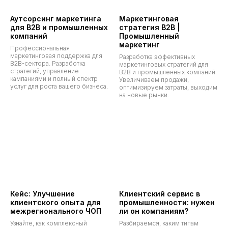
Аутсорсинг маркетинга
Маркетинговая
для B2B и промышленных
стратегия B2B |
компаний
Промышленный
маркетинг
Профессиональная
маркетинговая поддержка для
Разработка эффективных
B2B-сектора. Разработка
маркетинговых стратегий для
стратегий, управление
B2B и промышленных компаний.
кампаниями и полный спектр
Увеличиваем продажи,
услуг для роста вашего бизнеса.
оптимизируем затраты, выходим
на новые рынки.
Кейс: Улучшение
Клиентский сервис в
клиентского опыта для
промышленности: нужен
межрегионального ЧОП
ли он компаниям?
Узнайте, как комплексный
Разбираемся, каким типам