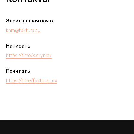
Электронная почта
knm@faktura.su
Написать
https://t.me/kisliynick
Почитать
https://t.me/faktura_cx